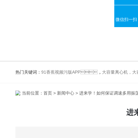
微信扫一扫
热门关键词：
91香蕉视频污版APP，大容量离心机，大容量振荡器，高速冷冻离心机，生化、光照、振荡培养箱，磁力搅拌器
当前位置：
首页
>
新闻中心
> 进来学！如何保证调速多用
进