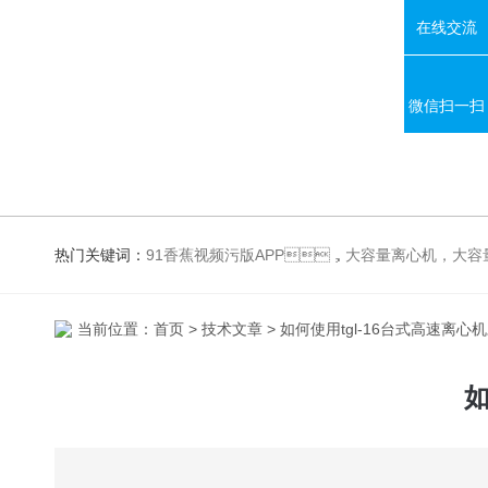
在线交流
微信扫一扫
热门关键词：
91香蕉视频污版APP，大容量离心机，大容量振荡器，高速冷冻离心机，生化、光照、振荡培养箱，磁力搅拌器
当前位置：
首页
>
技术文章
> 如何使用tgl-16台式高速离心
如